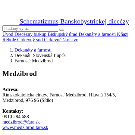
Schematizmus Banskobystrickej diecézy
Úvod
Diecézny biskup
Biskupský úrad
Dekanáty a farnosti
Kňazi
Rehole
Cirkevný súd
Cirkevné školstvo
Dekanáty a farnosti
Dekanát: Slovenská Ľupča
Farnosť: Medzibrod
Medzibrod
Adresa:
Rímskokatolícka cirkev, Farnosť Medzibrod, Hlavná 154/5,
Medzibrod, 976 96 (Sídlo)
Kontakty:
0910 284 688
medzibrod@fara.sk
www.medzibrod.fara.sk