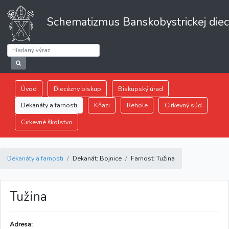
Schematizmus Banskobystrickej die
Úvod
Diecézny biskup
Biskupský úrad
Dekanáty a farnosti
Kňazi
Rehole
Cirkevný súd
Cirkevné školstvo
Dekanáty a farnosti
Dekanát: Bojnice
Farnosť: Tužina
Tužina
Adresa: