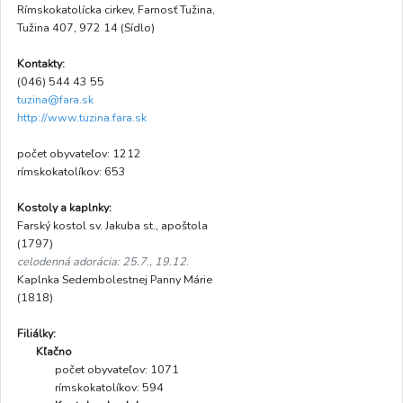
Rímskokatolícka cirkev, Farnosť Tužina,
Tužina 407, 972 14 (Sídlo)
Kontakty:
(046) 544 43 55
tuzina@fara.sk
http://www.tuzina.fara.sk
počet obyvateľov: 1212
rímskokatolíkov: 653
Kostoly a kaplnky:
Farský kostol sv. Jakuba st., apoštola
(1797)
celodenná adorácia: 25.7., 19.12.
Kaplnka Sedembolestnej Panny Márie
(1818)
Filiálky:
Kľačno
počet obyvateľov: 1071
rímskokatolíkov: 594