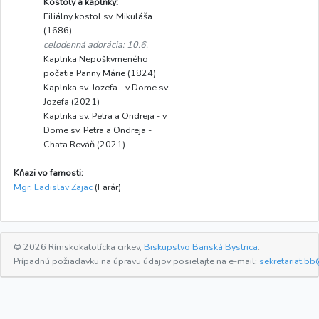
Kostoly a kaplnky:
Filiálny kostol sv. Mikuláša
(1686)
celodenná adorácia: 10.6.
Kaplnka Nepoškvrneného
počatia Panny Márie (1824)
Kaplnka sv. Jozefa - v Dome sv.
Jozefa (2021)
Kaplnka sv. Petra a Ondreja - v
Dome sv. Petra a Ondreja -
Chata Reváň (2021)
Kňazi vo farnosti:
Mgr. Ladislav Zajac
(Farár)
© 2026 Rímskokatolícka cirkev,
Biskupstvo Banská Bystrica
.
Prípadnú požiadavku na úpravu údajov posielajte na e-mail:
sekretariat.bb