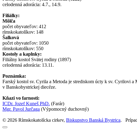
celodenná adorácia: 4.7., 14.9.
Filiálky:
Môlča
počet obyvateľov: 412
rímskokatolíkov: 148
Šalková
počet obyvateľov: 1050
rímskokatolíkov: 550
Kostoly a kaplnky:
Filiálny kostol Svätej rodiny (1897)
celodenná adorácia: 13.11.
Poznámka:
Farský kostol sv. Cyrila a Metoda je strediskom úcty k sv. Cyrilovi a
v Banskobystrickej diecéze.
Kňazi vo farnosti:
ICDr. Jozef Kuneš PhD.
(Farár)
Mgr. Pavol Jurčaga
(Výpomocný duchovný)
© 2026 Rímskokatolícka cirkev,
Biskupstvo Banská Bystrica
.
Prípa