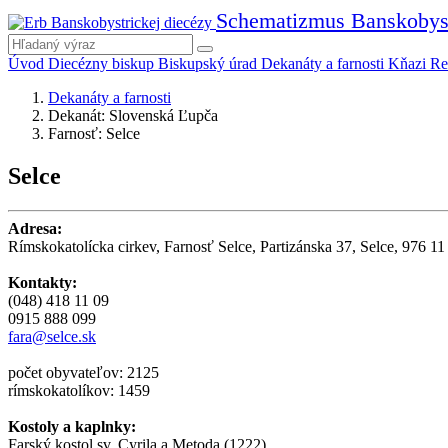
Schematizmus Banskobyst
Úvod
Diecézny biskup
Biskupský úrad
Dekanáty a farnosti
Kňazi
Re
Dekanáty a farnosti
Dekanát: Slovenská Ľupča
Farnosť: Selce
Selce
Adresa:
Rímskokatolícka cirkev, Farnosť Selce, Partizánska 37, Selce, 976 11 
Kontakty:
(048) 418 11 09
0915 888 099
fara@selce.sk
počet obyvateľov: 2125
rímskokatolíkov: 1459
Kostoly a kaplnky:
Farský kostol sv. Cyrila a Metoda (1222)