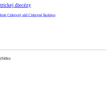
rickej diecézy
hole
Cirkevný súd
Cirkevné školstvo
(Sídlo)