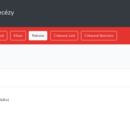
ecézy
sti
Kňazi
Rehole
Cirkevný súd
Cirkevné školstvo
Sídlo)