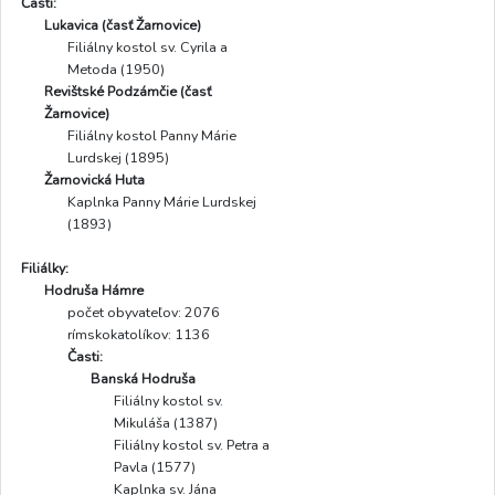
Časti:
Lukavica (časť Žarnovice)
Filiálny kostol sv. Cyrila a
Metoda (1950)
Revištské Podzámčie (časť
Žarnovice)
Filiálny kostol Panny Márie
Lurdskej (1895)
Žarnovická Huta
Kaplnka Panny Márie Lurdskej
(1893)
Filiálky:
Hodruša Hámre
počet obyvateľov: 2076
rímskokatolíkov: 1136
Časti:
Banská Hodruša
Filiálny kostol sv.
Mikuláša (1387)
Filiálny kostol sv. Petra a
Pavla (1577)
Kaplnka sv. Jána