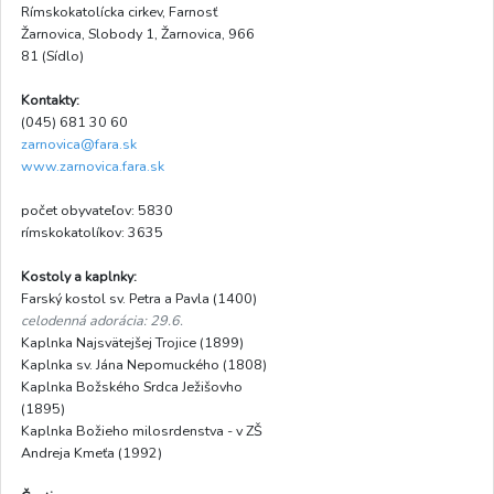
Rímskokatolícka cirkev, Farnosť
Žarnovica, Slobody 1, Žarnovica, 966
81 (Sídlo)
Kontakty:
(045) 681 30 60
zarnovica@fara.sk
www.zarnovica.fara.sk
počet obyvateľov: 5830
rímskokatolíkov: 3635
Kostoly a kaplnky:
Farský kostol sv. Petra a Pavla (1400)
celodenná adorácia: 29.6.
Kaplnka Najsvätejšej Trojice (1899)
Kaplnka sv. Jána Nepomuckého (1808)
Kaplnka Božského Srdca Ježišovho
(1895)
Kaplnka Božieho milosrdenstva - v ZŠ
Andreja Kmeťa (1992)