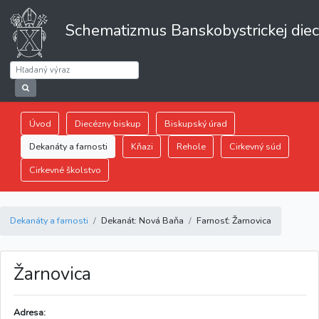
Schematizmus Banskobystrickej die
Úvod
Diecézny biskup
Biskupský úrad
Dekanáty a farnosti
Kňazi
Rehole
Cirkevný súd
Cirkevné školstvo
Dekanáty a farnosti
Dekanát: Nová Baňa
Farnosť: Žarnovica
Žarnovica
Adresa: