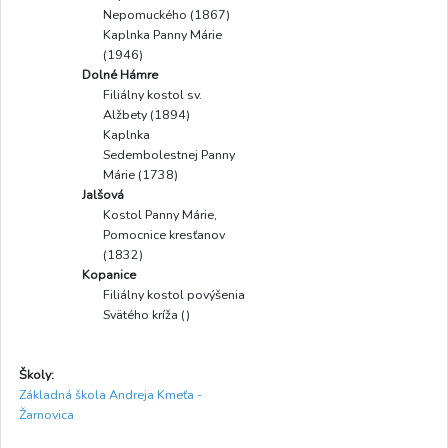
Nepomuckého (1867)
Kaplnka Panny Márie
(1946)
Dolné Hámre
Filiálny kostol sv.
Alžbety (1894)
Kaplnka
Sedembolestnej Panny
Márie (1738)
Jalšová
Kostol Panny Márie,
Pomocnice kresťanov
(1832)
Kopanice
Filiálny kostol povýšenia
Svätého kríža ()
Školy:
Základná škola Andreja Kmeťa -
Žarnovica