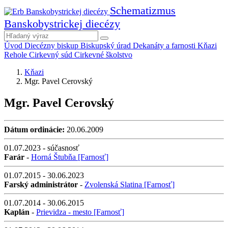
Schematizmus
Banskobystrickej diecézy
Úvod
Diecézny biskup
Biskupský úrad
Dekanáty a farnosti
Kňazi
Rehole
Cirkevný súd
Cirkevné školstvo
Kňazi
Mgr. Pavel Cerovský
Mgr. Pavel Cerovský
Dátum ordinácie:
20.06.2009
01.07.2023 - súčasnosť
Farár
-
Horná Štubňa [Farnosť]
01.07.2015 - 30.06.2023
Farský administrátor
-
Zvolenská Slatina [Farnosť]
01.07.2014 - 30.06.2015
Kaplán
-
Prievidza - mesto [Farnosť]